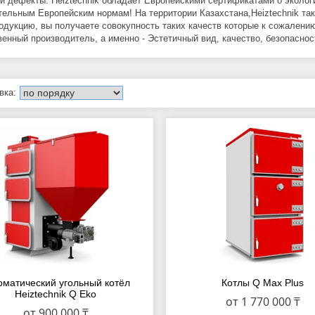
 дефекты. Heiztechnik обладает Европейскими сертификатами о экологи
тельным Европейским нормам! На территории Казахстана,Heiztechnik та
одукцию, вы получаете совокупность таких качеств которые к сожалени
венный производитель, а именно - Эстетичный вид, качество, безопаснос
оматический угольный котёл
Котлы Q Max Plus
Heiztechnik Q Eko
от 1 770 000 ₸
от 900 000 ₸