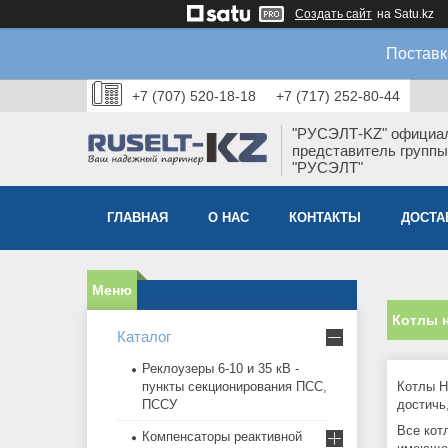
Создать сайт
на Satu.kz
Поставк
+7 (707) 520-18-18
+7 (717) 252-80-44
"РУСЭЛТ-KZ" официа
представитель группы
"РУСЭЛТ"
ГЛАВНАЯ
О НАС
КОНТАКТЫ
ДОСТА
Котлы 
Каталог
Реклоузеры 6-10 и 35 кВ -
пункты секционирования ПСС,
Котлы H
ПССУ
достичь
Все кот
Компенсаторы реактивной