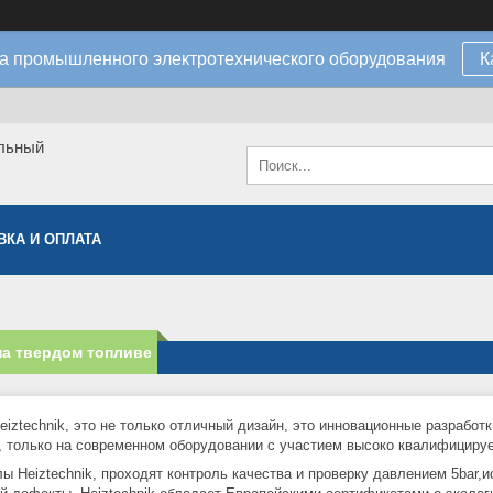
а промышленного электротехнического оборудования
К
льный
ВКА И ОПЛАТА
на твердом топливе
eiztechnik, это не только отличный дизайн, это инновационные разработ
, только на современном оборудовании с участием высоко квалифициру
лы Heiztechnik, проходят контроль качества и проверку давлением 5bar