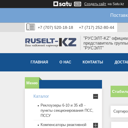
Создать сайт
на Satu.kz
Поставк
+7 (707) 520-18-18
+7 (717) 252-80-44
"РУСЭЛТ-KZ" официа
представитель группы
"РУСЭЛТ"
ГЛАВНАЯ
О НАС
КОНТАКТЫ
ДОСТА
Стабил
Каталог
Реклоузеры 6-10 и 35 кВ -
пункты секционирования ПСС,
ПССУ
Компенсаторы реактивной