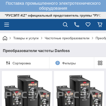
Поставка промышленного электротехнического
оборудования
"РУСЭЛТ-KZ" официальный представитель группы "РУСЭЛ
Товары и услуги
Частотные преобразователи
Преоб
Преобразователи частоты Danfoss
Сортировка
0
Фильтры