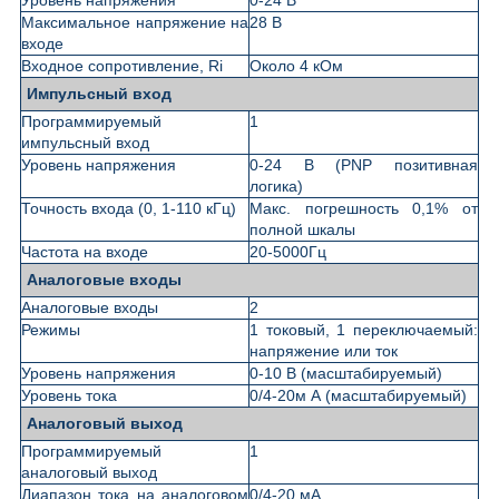
Максимальное напряжение на
28 В
входе
Входное сопротивление, Ri
Около 4 кОм
Импульсный вход
Программируемый
1
импульсный вход
Уровень напряжения
0-24 В (PNP позитивная
логика)
Точность входа (0, 1-110 кГц)
Макс. погрешность 0,1% от
полной шкалы
Частота на входе
20-5000Гц
Аналоговые входы
Аналоговые входы
2
Режимы
1 токовый, 1 переключаемый:
напряжение или ток
Уровень напряжения
0-10 В (масштабируемый)
Уровень тока
0/4-20м А (масштабируемый)
Аналоговый выход
Программируемый
1
аналоговый выход
Диапазон тока на аналоговом
0/4-20 мА