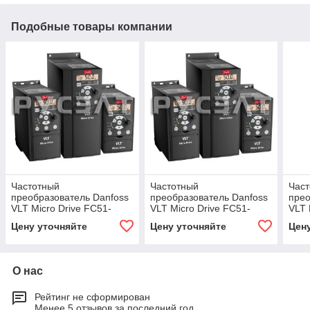
Подобные товары компании
Частотный
Частотный
Час
преобразователь Danfoss
преобразователь Danfoss
прео
VLT Micro Drive FC51-
VLT Micro Drive FC51-
VLT 
132F0018
132F0020
132F
Цену уточняйте
Цену уточняйте
Цен
О нас
Рейтинг не сформирован
Менее 5 отзывов за последний год