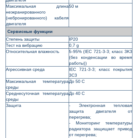
Максимальная длина
50 м
неэкранированного
(небронированного) кабеля
двигателя
Сервисные функции
Степень защиты
IP20
Тест на вибрацию
0,7 g
Относительная влажность
5-95% (IEC 721-3-3; класс 3K3
(без конденсации во время
работы))
Агрессивная среда
IEC 721-3-3; класс покрытия
3С3
Максимальная температура
До 50 С
среды
Среднесуточная температура
До 40 С
среды
Защита
- Электронная тепловая
защита двигателя от
перегрева;
- Мониторинг температуры
радиатора защищает привод
от перегрева;