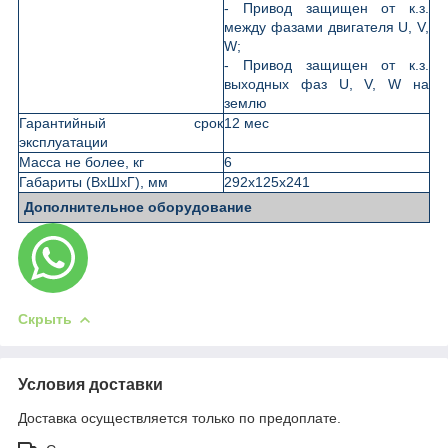
- Привод защищен от к.з.
между фазами двигателя U, V,
W;
- Привод защищен от к.з.
выходных фаз U, V, W на
землю
Гарантийный срок
12 мес
эксплуатации
Масса не более, кг
6
Габариты (ВхШхГ), мм
292х125х241
Дополнительное оборудование
Скрыть
Условия доставки
Доставка осуществляется только по предоплате.