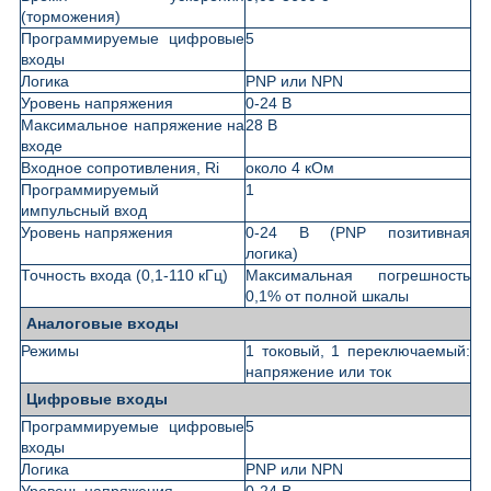
(торможения)
Программируемые цифровые
5
входы
Логика
PNP или NPN
Уровень напряжения
0-24 В
Максимальное напряжение на
28 В
входе
Входное сопротивления, Ri
около 4 кОм
Программируемый
1
импульсный вход
Уровень напряжения
0-24 В (PNP позитивная
логика)
Точность входа (0,1-110 кГц)
Максимальная погрешность
0,1% от полной шкалы
Аналоговые входы
Режимы
1 токовый, 1 переключаемый:
напряжение или ток
Цифровые входы
Программируемые цифровые
5
входы
Логика
PNP или NPN
Уровень напряжения
0-24 В