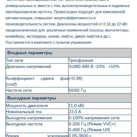
универсальные и, вместе с тем, высокопроизводительные и надежные
преобразователи частоты. Превосходно подходят для комплексной
автоматизации, повышают энергоэффективность и
производительность систем. Диапазоны мощностей от 0,18 до 22 кВт
предназначенные для различных применений (насосы, вентиляторы,
конвейеры, экструдеры, шнеки, лифты, двери лифтов и др.).
Поставляется в комплекте с пультом управления.
Входные параметры
Тип сети
Трехфазная
Диапазон напряжений
3х380-480 В -10%...+10%
Коэффициент сдвига фаз
(>0,98)
(cosf)
Частота сети
50/60 Гц
Выходные параметры
Мощность двигателя
11,0 кВт
Номинальный ток
23,0 А
Выходное напряжение
0-100% напряжения сети
Выходная частота
0-200 Гц (Режим VVC+)
0-400 Гц (Режим U/f)
Время ускорения
0,05-3600 с