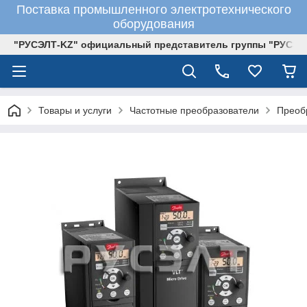
Поставка промышленного электротехнического
оборудования
"РУСЭЛТ-KZ" официальный представитель группы "РУСЭЛ
Товары и услуги
Частотные преобразователи
Преоб