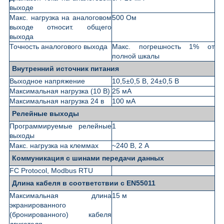
выходе
Макс. нагрузка на аналоговом
500 Ом
выходе относит. общего
выхода
Точность аналогового выхода
Макс. погрешность 1% от
полной шкалы
Внутренний источник питания
Выходное напряжение
10,5±0,5 В, 24±0,5 В
Максимальная нагрузка (10 В)
25 мА
Максимальная нагрузка 24 в
100 мА
Релейные выходы
Программируемые релейные
1
выходы
Макс. нагрузка на клеммах
~240 В, 2 А
Коммуникация с шинами передачи данных
FC Protocol, Modbus RTU
Длина кабеля в соответствии с EN55011
Максимальная длина
15 м
экранированного
(бронированного) кабеля
двигателя