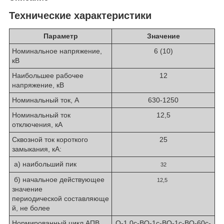
Технические характеристики
Параметр
Значение
Номинальное напряжение,
6 (10)
кВ
Наибольшее рабочее
12
напряжение, кВ
Номинальный ток, А
630-1250
Номинальный ток
12,5
отключения, кА
Сквозной ток короткого
25
замыкания, кА:
а) наибольший пик
32
б) начальное действующее
12,5
значение
периодической составляюще
й, не более
Нормированный цикл АПВ,
О-1.0с-ВО-1с-ВО-1с-ВО-60c-