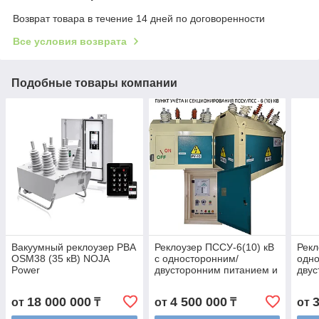
Возврат товара в течение 14 дней по договоренности
Все условия возврата
Подобные товары компании
Вакуумный реклоузер РВА
Реклоузер ПССУ-6(10) кВ
Рекл
OSM38 (35 кВ) NOJA
с односторонним/
одно
Power
двусторонним питанием и
двус
учетом электроэнергии
18 000 000
4 500 000
от
₸
от
₸
от