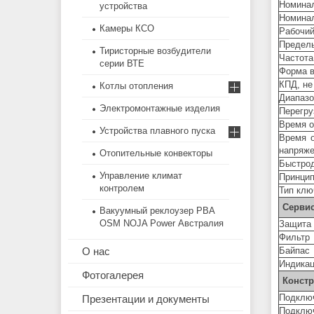
Номина
устройства
Номинал
Камеры КСО
Рабочий
Предель
Тиристорные возбудители
Частота
серии ВТЕ
Форма в
КПД, не
Котлы отопления
Диапазо
Электромонтажные изделия
Перегру
Время о
Устройства плавного пуска
Время о
напряж
Отопительные конвекторы
Быстро
Управление климат
Принцип
контролем
Тип клю
Серви
Вакуумный реклоузер РВА
OSM NOJA Power Австралия
Защита 
Фильтр
О нас
Байпас
Индикац
Фотогалерея
Констр
Подключ
Презентации и документы
Подключ