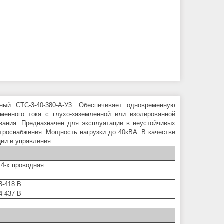
й СТС-3-40-380-А-У3. Обеспечивает одновременную
менного тока с глухо-заземленной или изолированной
вания. Предназначен для эксплуатации в неустойчивых
троснабжения. Мощность нагрузки до 40кВА. В качестве
ии и управления.
 4-х проводная
3-418 В
4-437 В