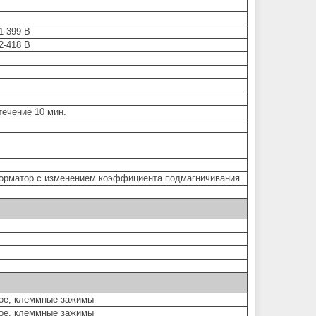
1-399 В
2-418 В
течение 10 мин.
орматор с изменением коэффициента подмагничивания
ное, клеммные зажимы
ное, клеммные зажимы