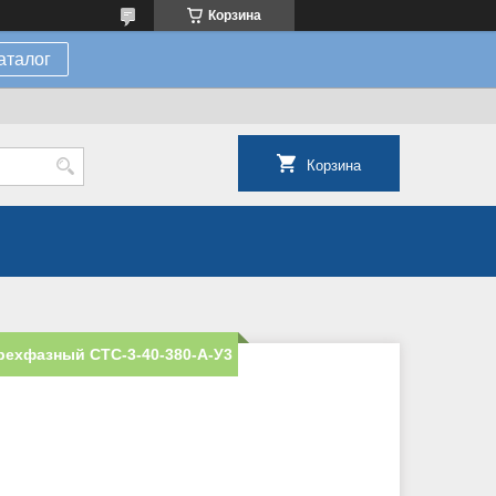
Корзина
аталог
Корзина
рехфазный СТС-3-40-380-А-У3