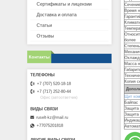
Сертификаты и лицензии
Сечение
Время н
Доставка и оплата
Гаранти
Климати
Статьи
Темпер
Относи
Отзывы
более
Степень
Механич
Контакты
Охлажд
Масса н
Габарит
Техниче
Копия с
+7 (707) 520-18-18
Допол
+7 (717) 252-80-44
Щит ком
Офис (автоответчик)
Байпас
Защита 
Защита 
ruselt-kz@mail.ru
Индикац
+77075201818
Автомат
ДРУГИЕ ВИДЫ СВЯЗИ