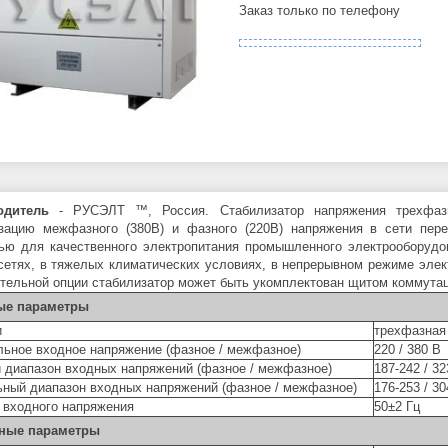
Заказ только по телефону
одитель
- РУСЭЛТ ™, Россия. Стабилизатор напряжения трехфазны
зацию межфазного (380В) и фазного (220В) напряжения в сети пере
ью для качественного электропитания промышленного электрооборудо
сетях, в тяжелых климатических условиях, в непрерывном режиме элек
тельной опции стабилизатор может быть укомплектован щитом коммутац
ые параметры
и
трехфазная
ьное входное напряжение (фазное / межфазное)
220 / 380 В
 диапазон входных напряжений (фазное / межфазное)
187-242 / 32
ный диапазон входных напряжений (фазное / межфазное)
176-253 / 30
 входного напряжения
50±2 Гц
ные параметры