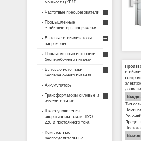
мощности (КРМ)
Частотные преобразователи
Промышленные
стабилизаторы напряжения
Бытовые стабилизаторы
напряжения
Промышленные источники
бесперебойного питания
Произв
Бытовые источники
стабили
бесперебойного питания
нейтрал
электро
Аккумуляторы
дополни
Трансформаторы силовые и
Входн
измерительные
Тип сет
Номинал
Шкаф управления
Рабочий
оперативным током ШУОТ
Предель
220 В постоянного тока
Частота
Комплектные
Выход
распределительные