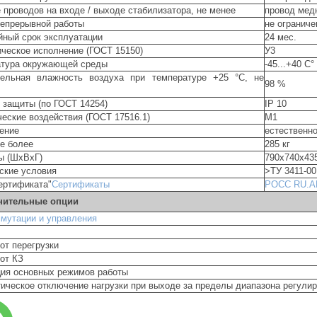
 проводов на входе / выходе стабилизатора, не менее
провод медн
епрерывной работы
не ограниче
йный срок эксплуатации
24 мес.
ческое исполнение (ГОСТ 15150)
У3
атура окружающей среды
-45...+40 С°
тельная влажность воздуха при температуре +25 °С, не
98 %
 защиты (по ГОСТ 14254)
IP 10
еские воздействия (ГОСТ 17516.1)
М1
ение
естественн
е более
285 кг
ы (ШхВхГ)
790х740х43
ские условия
>ТУ 3411-00
ертификата"
Сертификаты
РОСС RU.А
нительные опции
мутации и управления
от перегрузки
от КЗ
ия основных режимов работы
ическое отключение нагрузки при выходе за пределы диапазона регули