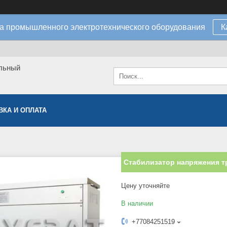
а промышленного электротехнического оборудования
К
льный
ВКА И ОПЛАТА
Стабилизатор напряжения т
Цену уточняйте
В наличии
+77084251519