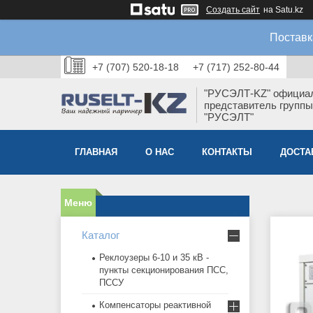
Создать сайт
на Satu.kz
Поставк
+7 (707) 520-18-18
+7 (717) 252-80-44
"РУСЭЛТ-KZ" официа
представитель группы
"РУСЭЛТ"
ГЛАВНАЯ
О НАС
КОНТАКТЫ
ДОСТА
Каталог
Реклоузеры 6-10 и 35 кВ -
пункты секционирования ПСС,
ПССУ
Компенсаторы реактивной