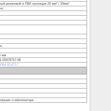
ый резиновой и ПВХ изоляции 20 мм² / 10мм²
но
ое
5 мм
1-55978767-06
Ю64.В14717
рования стабилизатора