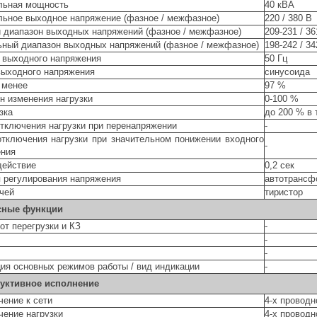
льная мощность
40 кВА
ьное выходное напряжение (фазное / межфазное)
220 / 380 В
 диапазон выходных напряжений (фазное / межфазное)
209-231 / 36
ный диапазон выходных напряжений (фазное / межфазное)
198-242 / 34
 выходного напряжения
50 Гц
ыходного напряжения
синусоида
 менее
97 %
н изменения нагрузки
0-100 %
зка
до 200 % в 
тключения нагрузки при перенапряжении
-
тключения нагрузки при значительном понижении входного
-
ения
действие
0,2 сек
 регулирования напряжения
автотрансф
чей
тиристор
сные функции
от перегрузки и КЗ
-
-
-
ия основных режимов работы / вид индикации
-
уктивное исполнение
ение к сети
4-х провод
ение нагрузки
4-х провод