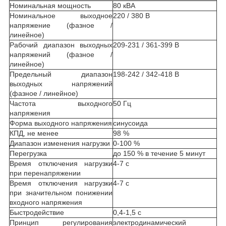
Номинальная мощность
80 кВА
Номинальное выходное
220 / 380 В
напряжение (фазное /
линейное)
Рабочий диапазон выходных
209-231 / 361-399 В
напряжений (фазное /
линейное)
Предельный диапазон
198-242 / 342-418 В
выходных напряжений
(фазное / линейное)
Частота выходного
50 Гц
напряжения
Форма выходного напряжения
синусоида
КПД, не менее
98 %
Диапазон изменения нагрузки
0-100 %
Перегрузка
до 150 % в течение 5 минут
Время отключения нагрузки
4-7 с
при перенапряжении
Время отключения нагрузки
4-7 с
при значительном понижении
входного напряжения
Быстродействие
0,4-1,5 с
Принцип регулирования
электродинамический