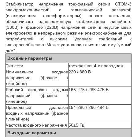
Стабилизатор напряжения трехфазный серии СТЭМ-3
электромеханический с гальванической развязкой
(изолирующим трансформатором) нового поколения,
обеспечивает одновременную стабилизацию линейного
(380В) и фазного (220В) напряжения сети в неустойчивых
электросетях в непрерывном режиме электроснабжения для
потребителей с высоким уровнем требований к
электроснабжению. Может устанавливаться в систему "умный
дом".
Входные параметры
Тип сети
трехфазная 4-х проводная
Номинальное входное
220 / 380 В
напряжение (фазное /
линейное)
Рабочий диапазон входных
165-275 / 285-475 В
напряжений (фазное /
линейное)
Предельный диапазон
154-286 / 266-494 В
входных напряжений (фазное
/ линейное)
Частота входного напряжения
50±5 Гц
Выходные параметры