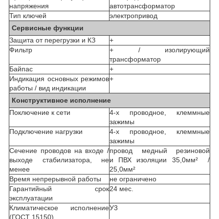
напряжения
автотрансформатор
Тип ключей
электропривод
Сервисные функции
Защита от перегрузки и КЗ
+
Фильтр
+ / изолирующий
трансформатор
Байпас
+
Индикация основных режимов
+
работы / вид индикации
Конструктивное исполнение
Поключение к сети
4-х проводное, клеммные
зажимы
Подключение нагрузки
4-х проводное, клеммные
зажимы
Сечение проводов на входе /
провод медный резиновой
выходе стабилизатора, не
и ПВХ изоляции 35,0мм² /
менее
25,0мм²
Время непрерывной работы
не ограничено
Гарантийный срок
24 мес.
эксплуатации
Климатическое исполнение
У3
(ГОСТ 15150)