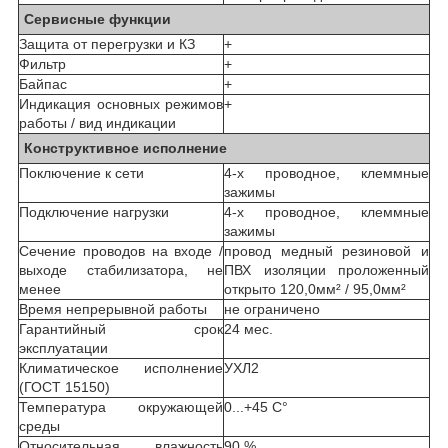
Сервисные функции
Защита от перегрузки и КЗ
+
Фильтр
+
Байпас
+
Индикация основных режимов
+
работы / вид индикации
Конструктивное исполнение
Поключение к сети
4-х проводное, клеммные
зажимы
Подключение нагрузки
4-х проводное, клеммные
зажимы
Сечение проводов на входе /
провод медный резиновой и
выходе стабилизатора, не
ПВХ изоляции проложенный
менее
открыто 120,0мм² / 95,0мм²
Время непрерывной работы
не ограничено
Гарантийный срок
24 мес.
эксплуатации
Климатическое исполнение
УХЛ2
(ГОСТ 15150)
Температура окружающей
0...+45 С°
среды
Относительная влажность
90 %