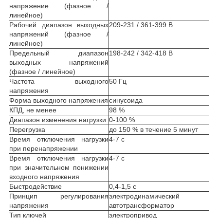
напряжение (фазное /
линейное)
Рабочий диапазон выходных
209-231 / 361-399 В
напряжений (фазное /
линейное)
Предельный диапазон
198-242 / 342-418 В
выходных напряжений
(фазное / линейное)
Частота выходного
50 Гц
напряжения
Форма выходного напряжения
синусоида
КПД, не менее
98 %
Диапазон изменения нагрузки
0-100 %
Перегрузка
до 150 % в течение 5 минут
Время отключения нагрузки
4-7 с
при перенапряжении
Время отключения нагрузки
4-7 с
при значительном понижении
входного напряжения
Быстродействие
0,4-1,5 с
Принцип регулирования
электродинамический
напряжения
автотрансформатор
Тип ключей
электропривод