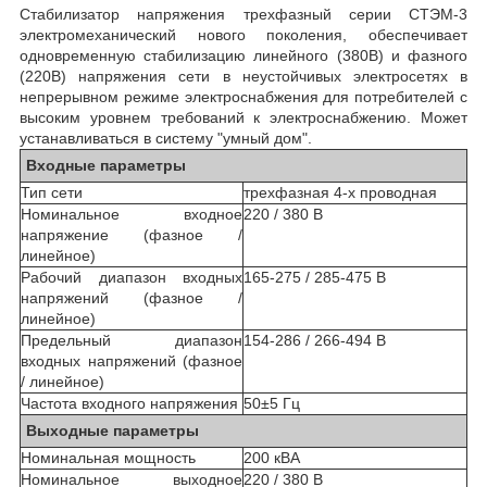
Стабилизатор напряжения трехфазный серии СТЭМ-3
электромеханический нового поколения, обеспечивает
одновременную стабилизацию линейного (380В) и фазного
(220В) напряжения сети в неустойчивых электросетях в
непрерывном режиме электроснабжения для потребителей с
высоким уровнем требований к электроснабжению. Может
устанавливаться в систему "умный дом".
Входные параметры
Тип сети
трехфазная 4-х проводная
Номинальное входное
220 / 380 В
напряжение (фазное /
линейное)
Рабочий диапазон входных
165-275 / 285-475 В
напряжений (фазное /
линейное)
Предельный диапазон
154-286 / 266-494 В
входных напряжений (фазное
/ линейное)
Частота входного напряжения
50±5 Гц
Выходные параметры
Номинальная мощность
200 кВА
Номинальное выходное
220 / 380 В