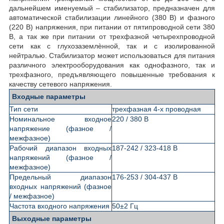
дальнейшем именуемый – стабилизатор, предназначен для
автоматической стабилизации линейного (380 В) и фазного
(220 В) напряжения, при питании от пятипроводной сети 380
В, а так же при питании от трехфазной четырехпроводной
сети как с глухозаземлѐнной, так и с изолированной
нейтралью. Стабилизатор может использоваться для питания
различного электрооборудования как однофазного, так и
трехфазного, предъявляющего повышенные требования к
качеству сетевого напряжения.
Входные параметры
Тип сети
трехфазная 4-х проводная
Номинальное входное
220 / 380 В
напряжение (фазное /
межфазное)
Рабочий диапазон входных
187-242 / 323-418 В
напряжений (фазное /
межфазное)
Предельный диапазон
176-253 / 304-437 В
входных напряжений (фазное
/ межфазное)
Частота входного напряжения
50±2 Гц
Выходные параметры