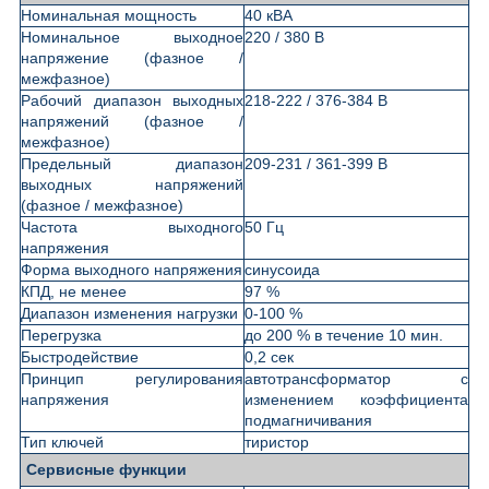
Номинальная мощность
40 кВА
Номинальное выходное
220 / 380 В
напряжение (фазное /
межфазное)
Рабочий диапазон выходных
218-222 / 376-384 В
напряжений (фазное /
межфазное)
Предельный диапазон
209-231 / 361-399 В
выходных напряжений
(фазное / межфазное)
Частота выходного
50 Гц
напряжения
Форма выходного напряжения
синусоида
КПД, не менее
97 %
Диапазон изменения нагрузки
0-100 %
Перегрузка
до 200 % в течение 10 мин.
Быстродействие
0,2 сек
Принцип регулирования
автотрансформатор с
напряжения
изменением коэффициента
подмагничивания
Тип ключей
тиристор
Сервисные функции