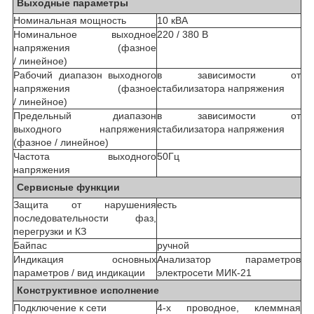
Выходные параметры
Номинальная мощность
10 кВА
Номинальное выходное
220 / 380 В
напряжения (фазное
/ линейное)
Рабочий диапазон выходного
в зависимости от
напряжения (фазное
стабилизатора напряжения
/ линейное)
Предельный диапазон
в зависимости от
выходного напряжения
стабилизатора напряжения
(фазное / линейное)
Частота выходного
50Гц
напряжения
Сервисные функции
Защита от нарушения
есть
последовательности фаз,
перегрузки и КЗ
Байпас
ручной
Индикация основных
Анализатор параметров
параметров / вид индикации
электросети МИК-21
Конструктивное исполнение
Подключение к сети
4-х проводное, клеммная