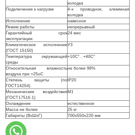
колодка
Подключение к нагрузке
4-х проводное, клеммная
колодка
Исполнение
навесное
Режим работы
непрерывный
Гарантийный срок
24 мес
эксплуатации
Климатическое исполнение
У3
(ГОСТ 15150)
Температура окружающей
+10С°...+40С°
среды
Относительная влажность
не более 98%
воздуха при +25
о
С
Степень защиты (по
IP20
ГОСТ14254)
Механические воздействия
М1
(ГОСТ17516.1)
Охлаждение
естественное
Масса не более
25 кг
Габариты (ВхШхГ)
700х550х220 мм