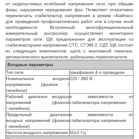
от недопустимых колебаний напряжения сети, при обрыве
фазы, нарушении чередования фаз. Позволяет оперативно
переключить стабилизатор напряжения в режим «Байпас»
для проведения профилактических работ или в случае иной
необходимости. Встроенный многофункциональный
измерительный контроллер осуществляет мониторинг
параметров сети. ЩК предназначен для эксплуатации со
стабилизаторами напряжения СТС, СТЭМ-2, СДТ. ЩК состоит
из следующих компонентов: щита с монтажной панелью,
автоматического выключателя, рубильника-переключателя.
Входные параметры
Тип сети
трехфазная 4-х проводная
Номинальное входное
220 / 380 В
напряжение (фазное /
линейное)
Рабочий диапазон входных
в зависимости от
напряжений (фазное
стабилизатора напряжения
/ линейное)
Предельный диапазон
в зависимости от
входных напряжений (фазное
стабилизатора напряжения
/ линейное)
Частота входного напряжения
50±2 Гц