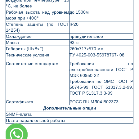
°С, не более
Рабочая высота над уровнем
до 1500м
моря при +40С°
Степень защиты (по ГОСТ
IP20
14254)
Охлаждение
принудительное
Масса
93 кг
Габариты (ШхВхГ)
260х717х570 мм
Технические условия
ТУ 4025-003-55978767- 08
Соответствие стандартам
Требования по
электробезопасности ГОСТ Р
МЭК 60950-22
Требования по ЭМС ГОСТ Р
50745-99, ГОСТ 51317.3.2-99,
ГОСТ Р 51317.3.3-99
Сертификата
РОСС RU.МЛ04.В02373
Дополнительные опции
SNMP-плата
Плата параллельной работы