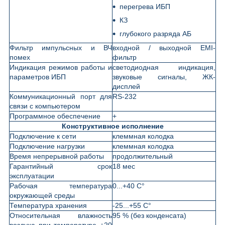
перегрева ИБП
КЗ
глубокого разряда АБ
Фильтр импульсных и ВЧ
входной / выходной EMI-
помех
фильтр
Индикация режимов работы и
светодиодная индикация,
параметров ИБП
звуковые сигналы, ЖК-
дисплей
Коммуникационный порт для
RS-232
связи с компьютером
Программное обеспечение
+
Конструктивное исполнение
Подключение к сети
клеммная колодка
Подключение нагрузки
клеммная колодка
Время непрерывной работы
продолжительный
Гарантийный срок
18 мес
эксплуатации
Рабочая температура
0...+40 С°
окружающей среды
Температура хранения
-25...+55 С°
Относительная влажность
95 % (без конденсата)
воздуха при температуре +20