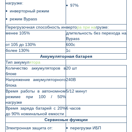
нагрузке:
97%
инверторный режим
режим Bypass
Перегрузочная способность инверто
ра при на
грузке:
менее 105%
длительность без перехода на
Bypass
от 105 до 130%
600с
более 130%
1с
Аккумуляторная батарея
Тип аккумул
ятора
Количество аккумуляторов в
20 шт
блоке
Напряжение аккумуляторного
240В
блока
Время работы в автономном
5/12 минут
режиме при 100 / 50%
нагрузке
Время заряда батарей с 20%
6 часов
до 90% номинальной емкости
Сервисные функции
Электронная защита от:
перегрузки ИБП