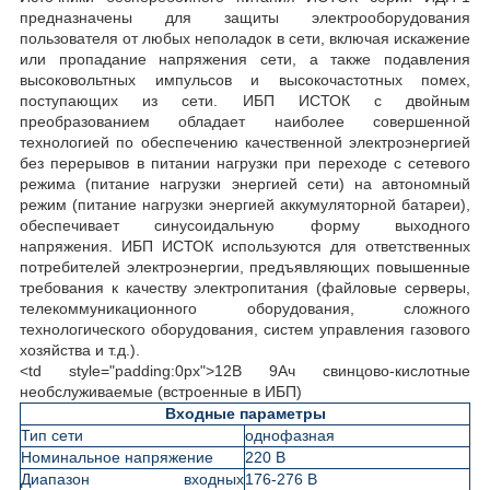
предназначены для защиты электрооборудования
пользователя от любых неполадок в сети, включая искажение
или пропадание напряжения сети, а также подавления
высоковольтных импульсов и высокочастотных помех,
поступающих из сети. ИБП ИСТОК с двойным
преобразованием обладает наиболее совершенной
технологией по обеспечению качественной электроэнергией
без перерывов в питании нагрузки при переходе с сетевого
режима (питание нагрузки энергией сети) на автономный
режим (питание нагрузки энергией аккумуляторной батареи),
обеспечивает синусоидальную форму выходного
напряжения. ИБП ИСТОК используются для ответственных
потребителей электроэнергии, предъявляющих повышенные
требования к качеству электропитания (файловые серверы,
телекоммуникационного оборудования, сложного
технологического оборудования, систем управления газового
хозяйства и т.д.).
<td style="padding:0px">12В 9Ач свинцово-кислотные
необслуживаемые (встроенные в ИБП)
Входные параметры
Тип сети
однофазная
Номинальное напряжение
220 В
Диапазон входных
176-276 В