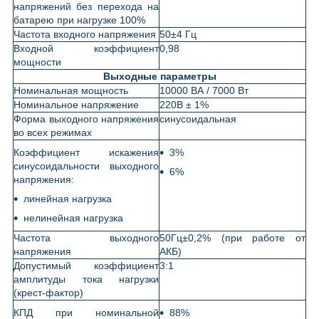
напряжений без перехода на
батарею при нагрузке 100%
Частота входного напряжения
50±4 Гц
Входной коэффициент
0,98
мощности
Выходные параметры
Номинальная мощность
10000 ВА / 7000 Вт
Номинальное напряжение
220В ± 1%
Форма выходного напряжения
синусоидальная
во всех режимах
Коэффициент искажения
3%
синусоидальности выходного
6%
напряжения:
линейная нагрузка
нелинейная нагрузка
Частота выходного
50Гц±0,2% (при работе от
напряжения
АКБ)
Допустимый коэффициент
3:1
амплитуды тока нагрузки
(крест-фактор)
КПД при номинальной
88%