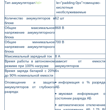
Тип аккумулятора<
/td>
le="padding:0px">свинцово-
кислотные
необслуживаемые
Количество аккумуляторов в
62 шт
блоке
Общее максимальное
868 В
напряжение аккумуляторного
блока
Общее минимальное
700 В
напряжение аккумуляторного
блока
Максимальный зарядный ток
8 А
Время работы в автономном
зависит от емкости
режиме при 100% нагрузке
аккумуляторов
Время заряда батарей с 20%
6ч
до 90% номинальной емкости
Оповещение и защита
информация о % разряда
аккумуляторов от глубокого
АБ
разряда:
звуковая информация о
состоянии разряда АБ
автоматическое отключение
при напряжении АБ 1,75 В/