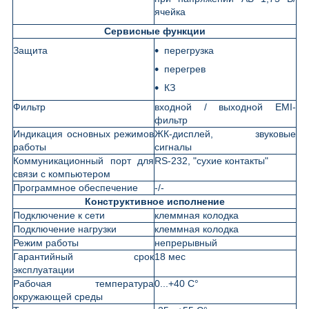
ячейка
Сервисные функции
Защита
перегрузка
перегрев
КЗ
Фильтр
входной / выходной EMI-
фильтр
Индикация основных режимов
ЖК-дисплей, звуковые
работы
сигналы
Коммуникационный порт для
RS-232, "сухие контакты"
связи с компьютером
Программное обеспечение
-/-
Конструктивное исполнение
Подключение к сети
клеммная колодка
Подключение нагрузки
клеммная колодка
Режим работы
непрерывный
Гарантийный срок
18 мес
эксплуатации
Рабочая температура
0...+40 С°
окружающей среды