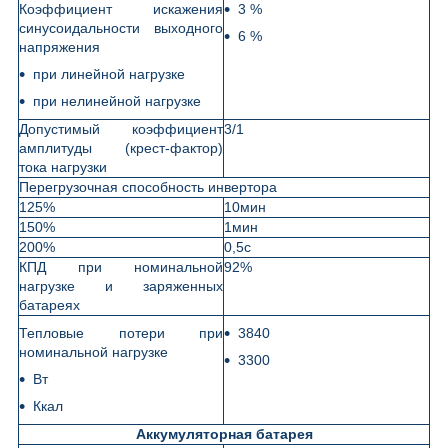
Коэффициент искажения
3 %
синусоидальности выходного
6 %
напряжения
при линейной нагрузке
при нелинейной нагрузке
Допустимый коэффициент
3/1
амплитуды (крест-фактор)
тока нагрузки
Перегрузочная способность инвертора
125%
10мин
150%
1мин
200%
0,5с
КПД при номинальной
92%
нагрузке и заряженных
батареях
Тепловые потери при
3840
номинальной нагрузке
3300
Вт
Ккал
Аккумуляторная батарея