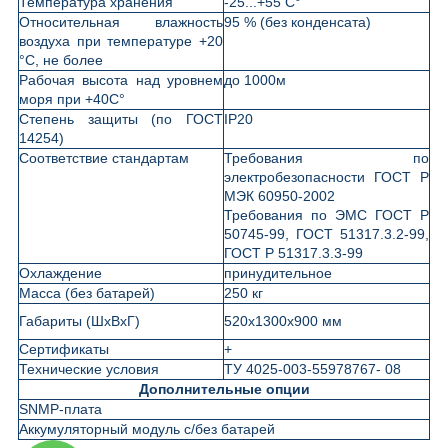
Температура хранения
-25...+55 С°
Относительная влажность
95 % (без конденсата)
воздуха при температуре +20
°С, не более
Рабочая высота над уровнем
до 1000м
моря при +40С°
Степень защиты (по ГОСТ
IP20
14254)
Соответствие стандартам
Требования по
электробезопасности ГОСТ Р
МЭК 60950-2002
Требования по ЭМС ГОСТ Р
50745-99, ГОСТ 51317.3.2-99,
ГОСТ Р 51317.3.3-99
Охлаждение
принудительное
Масса (без батарей)
250 кг
Габариты (ШхВхГ)
520х1300х900 мм
Сертификаты
+
Технические условия
ТУ 4025-003-55978767- 08
Дополнительные опции
SNMP-плата
Аккумуляторный модуль с/без батарей