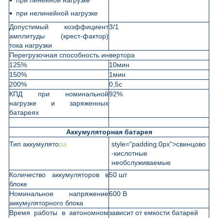
при нелинейной нагрузке
Допустимый коэффициент
3/1
амплитуды (крест-фактор)
тока нагрузки
Перегрузочная способность инвертора
125%
10мин
150%
1мин
200%
0,5с
КПД при номинальной
92%
нагрузке и заряженных
батареях
Аккумуляторная батарея
Тип аккумулято
ра
style="padding:0px">свинцово
-кислотные
необслуживаемые
Количество аккумуляторов в
50 шт
блоке
Номинальное напряжение
600 В
аккумуляторного блока
Время работы в автономном
зависит от емкости батарей