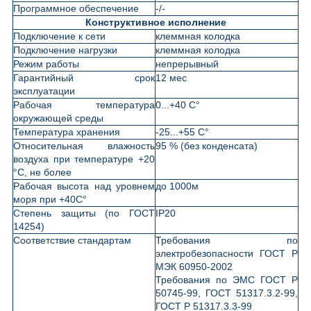
Программное обеспечение
-/-
Конструктивное исполнение
Подключение к сети
клеммная колодка
Подключение нагрузки
клеммная колодка
Режим работы
непрерывный
Гарантийный срок
12 мес
эксплуатации
Рабочая температура
0...+40 С°
окружающей среды
Температура хранения
-25...+55 С°
Относительная влажность
95 % (без конденсата)
воздуха при температуре +20
°С, не более
Рабочая высота над уровнем
до 1000м
моря при +40С°
Степень защиты (по ГОСТ
IP20
14254)
Соответствие стандартам
Требования по
электробезопасности ГОСТ Р
МЭК 60950-2002
Требования по ЭМС ГОСТ Р
50745-99, ГОСТ 51317.3.2-99,
ГОСТ Р 51317.3.3-99