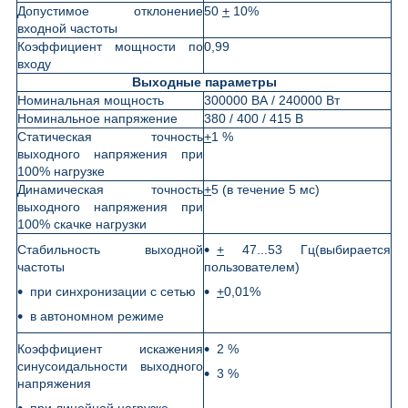
Допустимое отклонение
50
+
10%
входной частоты
Коэффициент мощности по
0,99
входу
Выходные параметры
Номинальная мощность
300000 ВА / 240000 Вт
Номинальное напряжение
380 / 400 / 415 В
Статическая точность
+
1 %
выходного напряжения при
100% нагрузке
Динамическая точность
+
5 (в течение 5 мс)
выходного напряжения при
100% скачке нагрузки
Стабильность выходной
+
47...53 Гц(выбирается
частоты
пользователем)
при синхронизации с сетью
+
0,01%
в автономном режиме
Коэффициент искажения
2 %
синусоидальности выходного
3 %
напряжения
при линейной нагрузке