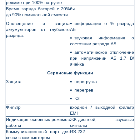
режиме при 100% нагрузке
Время заряда батарей с 20%
6ч
до 90% номинальной емкости
Оповещение и защита
информация о % разряда
аккумуляторов от глубокого
АБ
разряда:
звуковая информация о
состоянии разряда АБ
автоматическое отключение
при напряжении АБ 1,7 В/
ячейка
Сервисные функции
Защита
перегрузка
перегрев
КЗ
Фильтр
входной / выходной фильтр
EMI
Индикация основных режимов
ЖК-дисплей, звуковые
работы
сигналы
Коммуникационный порт для
RS-232
связи с компьютером