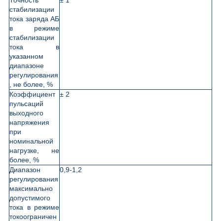
стабилизации
тока заряда АБ
в режиме
стабилизации
тока в
указанном
диапазоне
регулирования
, не более, %
Коэффициент
± 2
пульсаций
выходного
напряжения
при
номинальной
нагрузке, не
более, %
Диапазон
0,9-1,2
регулирования
максимально
допустимого
тока в режиме
токоограничен