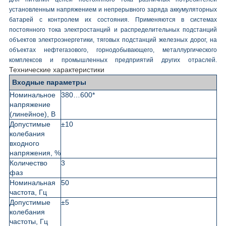
установленным напряжением и непрерывного заряда аккумуляторных
батарей с контролем их состояния. Применяются в системах
постоянного тока электростанций и распределительных подстанций
объектов электроэнергетики, тяговых подстанций железных дорог, на
объектах нефтегазового, горнодобывающего, металлургического
комплексов и промышленных предприятий других отраслей.
Технические характеристики
Входные параметры
Номинальное
380…600*
напряжение
(линейное), В
Допустимые
±10
колебания
входного
напряжения, %
Количество
3
фаз
Номинальная
50
частота, Гц
Допустимые
±5
колебания
частоты, Гц