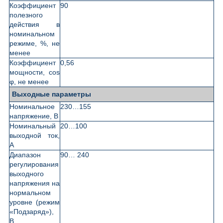
Коэффициент
90
полезного
действия в
номинальном
режиме, %, не
менее
Коэффициент
0,56
мощности, cos
φ, не менее
Выходные параметры
Номинальное
230…155
напряжение, В
Номинальный
20…100
выходной ток,
А
Диапазон
90… 240
регулирования
выходного
напряжения на
нормальном
уровне (режим
«Подзаряд»),
В