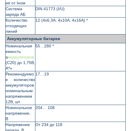
ия от Iном
Система
DIN 41773 (I/U)
заряда АБ
Количество
12 (4х6,3А; 4х10А; 4х16А) *
отходящих
линий
Аккумуляторные батареи
Номинальная
55…280 *
емкость
а
ккумуляторов
(С20) до 1,75В,
A*ч
Рекомендуемо
17…19
е количество
аккумуляторов
номинальным
напряжением
12В, шт
Номинальное
204… 108
напряжение,
В
Напряжение
От 234 до 118
заряда, В