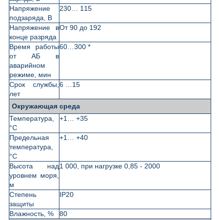
Напряжение
230… 115
подзаряда, В
Напряжение в
От 90 до 192
конце разряда
Время работы
60…300 *
от АБ в
аварийном
режиме, мин
Срок службы,
6 …15
лет
Окружающая среда
Температура,
+1… +35
°С
Предельная
+1… +40
температура,
°С
Высота над
1 000, при нагрузке 0,85 - 2000
уровнем моря,
м
Степень
IP20
защиты
Влажность, %
80