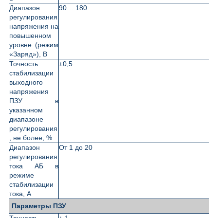
Диапазон
90… 180
регулирования
напряжения на
повышенном
уровне (режим
«Заряд»), В
Точность
±0,5
стабилизации
выходного
напряжения
ПЗУ в
указанном
диапазоне
регулирования
, не более, %
Диапазон
От 1 до 20
регулирования
тока АБ в
режиме
стабилизации
тока, А
Параметры ПЗУ
Точность
± 1