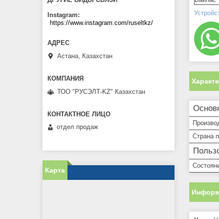
Устройс
Instagram
https://www.instagram.com/ruseltkz/
Астана, Казахстан
Характ
ТОО "РУСЭЛТ-KZ" Казахстан
Основ
Произво
отдел продаж
Страна 
Пользо
Состоян
Карта
Информ