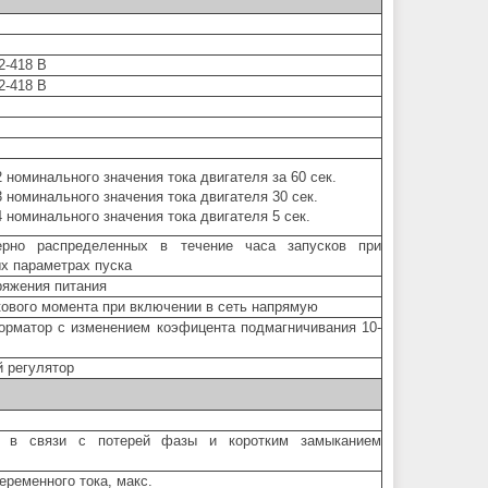
2-418 В
2-418 В
2 номинального значения тока двигателя за 60 сек.
3 номинального значения тока двигателя 30 сек.
4 номинального значения тока двигателя 5 сек.
ерно распределенных в течение часа запусков при
х параметрах пуска
ряжения питания
кового момента при включении в сеть напрямую
орматор с изменением коэфицента подмагничивания 10-
й регулятор
е в связи с потерей фазы и коротким замыканием
переменного тока, макс.