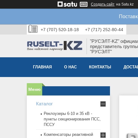
Создать сайт
на Satu.kz
Поставк
+7 (707) 520-18-18
+7 (717) 252-80-44
"РУСЭЛТ-KZ" официа
представитель группы
"РУСЭЛТ"
ГЛАВНАЯ
О НАС
КОНТАКТЫ
ДОСТА
Каталог
Реклоузеры 6-10 и 35 кВ -
пункты секционирования ПСС,
ПССУ
Компенсаторы реактивной