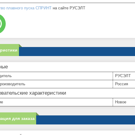
тво плавного пуска СПРИНТ
на сайте РУСЭЛТ
еристики
ные
дитель
РУСЭЛТ
производитель
Россия
вательские характеристики
ие
Новое
ация для заказа