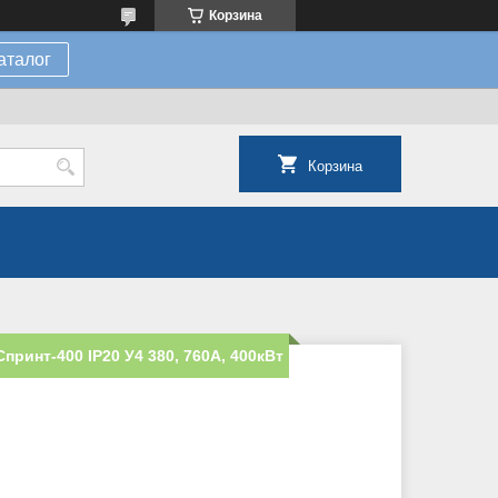
Корзина
аталог
Корзина
принт-400 IP20 У4 380, 760А, 400кВт