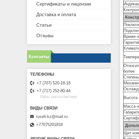
Сертификаты и лицензии
Индикац
Контрол
Доставка и оплата
Констр
Статьи
Поключе
Подключ
Отзывы
Время н
Гаранти
Климати
Контакты
Темпер
Относи
более
Степень
Механич
+7 (707) 520-18-18
Охлажд
+7 (717) 252-80-44
Офис (автоответчик)
Высота 
Масса н
Габарит
ruselt-kz@mail.ru
Сертиф
+77075201818
Допол
Щит ком
ДРУГИЕ ВИДЫ СВЯЗИ
Байпас