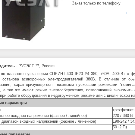
Заказ только по телефону
одитель
- РУСЭЛТ ™, Россия.
тво плавного пуска серии СПРИНТ-400 IP20 У4 380, 760А, 400кВт с ф
 останова асинхронных электродвигателей 380В. В отличие от обы
вания, характеризующегося тяжелыми пусковыми режимами “номина
, а так же имеют режим энергосбережения, позволяющий экономить 
 при работе оборудования в недогруженном режиме или с циклической наг
ые параметры
и
трехфазная
ьное входное напряжение (фазное / линейное)
220 / 380 В
 диапазон входных напряжений (фазное / линейное)
198-242 / 34
50
+
2 Гц
ные параметры