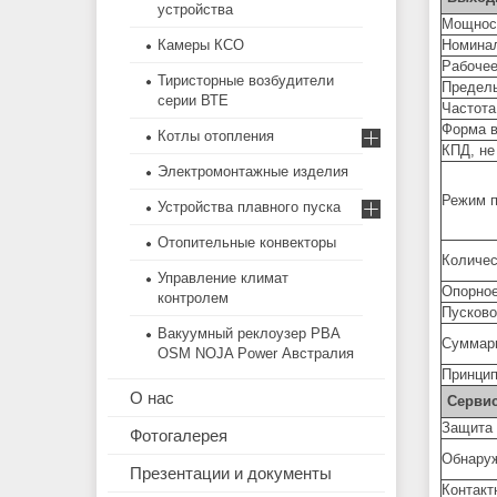
устройства
Мощнос
Камеры КСО
Номинал
Рабочее
Тиристорные возбудители
Предель
серии ВТЕ
Частота
Форма в
Котлы отопления
КПД, не
Электромонтажные изделия
Режим п
Устройства плавного пуска
Отопительные конвекторы
Количес
Управление климат
Опорное
контролем
Пусково
Вакуумный реклоузер РВА
Суммарн
OSM NOJA Power Австралия
Принцип
О нас
Серви
Защита 
Фотогалерея
Обнаруж
Презентации и документы
Контакт