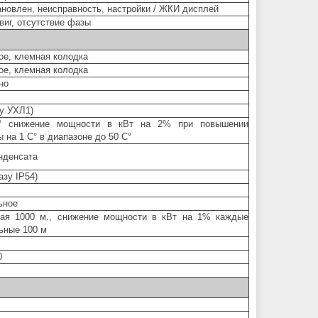
ановлен, неисправность, настройки / ЖКИ дисплей
виг, отсутствие фазы
ое, клемная колодка
ое, клемная колодка
но
зу УХЛ1)
 С° снижение мощности в кВт на 2% при повышении
 на 1 С° в диапазоне до 50 С°
нденсата
азу IP54)
ьное
ая 1000 м., снижение мощности в кВт на 1% каждые
ьные 100 м
0