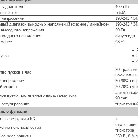
ть двигателя
400 кВт
ьный ток
760А
 напряжение
198-242 / 34
ный диапазон выходных напряжений (фазное / линейное)
198-242 / 34
 выходного напряжения
50 Гц
ыходного напряжения
синусоида
 менее
98 %
уска
20 равном
тво пусков в час
номинальны
 напряжение
30-60% нап
й момент
20-70% пус
автотрансф
ое время постепенного нарастания тока
90 сек.
 регулирования
тиристорны
сные функции
от перегрузки и КЗ
+
отключени
ение неисправностей
тиристора
ное реле защиты
250 В, 8 А 