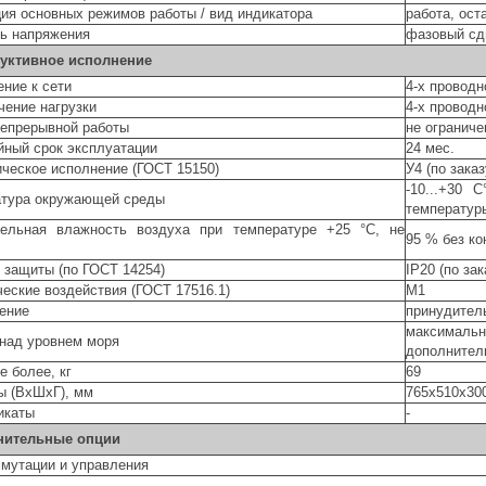
ия основных режимов работы / вид индикатора
работа, ост
ь напряжения
фазовый сд
уктивное исполнение
ние к сети
4-х проводн
ение нагрузки
4-х проводн
епрерывной работы
не ограниче
йный срок эксплуатации
24 мес.
ческое исполнение (ГОСТ 15150)
У4 (по зака
-10...+30
атура окружающей среды
температуры
тельная влажность воздуха при температуре +25 °С, не
95 % без ко
 защиты (по ГОСТ 14254)
IP20 (по зак
еские воздействия (ГОСТ 17516.1)
М1
ение
принудител
максимальн
над уровнем моря
дополнител
е более, кг
69
ы (ВхШхГ), мм
765х510х30
икаты
-
нительные опции
мутации и управления