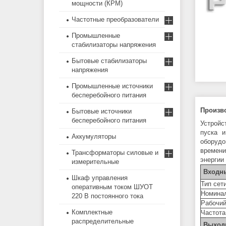
мощности (КРМ)
Частотные преобразователи
Промышленные
стабилизаторы напряжения
Бытовые стабилизаторы
напряжения
Промышленные источники
бесперебойного питания
Произв
Бытовые источники
бесперебойного питания
Устройс
пуска и
Аккумуляторы
оборудо
времени
Трансформаторы силовые и
энергии
измерительные
Входн
Шкаф управления
Тип сет
оперативным током ШУОТ
Номинал
220 В постоянного тока
Рабочий
Комплектные
Частота
распределительные
Выход