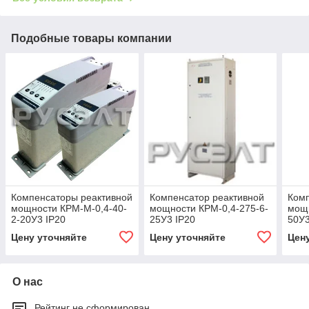
Подобные товары компании
Компенсаторы реактивной
Компенсатор реактивной
Комп
мощности КРМ-М-0,4-40-
мощности КРМ-0,4-275-6-
мощн
2-20У3 IP20
25У3 IP20
50У3
Цену уточняйте
Цену уточняйте
Цен
О нас
Рейтинг не сформирован