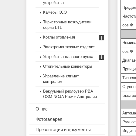
устройства
Предел
Камеры КСО
Частот
Тиристорные возбудители
cos Ф
серии ВТЕ
Котлы отопления
Номина
Электромонтажные изделия
cos Ф
Устройства плавного пуска
Диапаз
Отопительные конвекторы
Принци
Управление климат
Тип кл
контролем
Ступен
Вакуумный реклоузер РВА
Быстро
OSM NOJA Power Австралия
О нас
Автома
Фотогалерея
Ручное
Презентации и документы
Индика