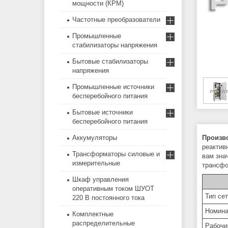
мощности (КРМ)
Частотные преобразователи
Промышленные
стабилизаторы напряжения
Бытовые стабилизаторы
напряжения
Промышленные источники
бесперебойного питания
Бытовые источники
бесперебойного питания
Аккумуляторы
Произв
реактив
Трансформаторы силовые и
вам зна
измерительные
трансфо
Шкаф управления
оперативным током ШУОТ
Тип се
220 В постоянного тока
Номина
Комплектные
распределительные
Рабочи