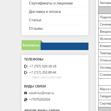
Сертификаты и лицензии
Автома
Доставка и оплата
Подклю
Статьи
Сечени
Отзывы
Вводно
Исполн
Контакты
Климат
Темпер
Относи
+7 (707) 520-18-18
Охлаж
+7 (717) 252-80-44
Степен
Офис (автоответчик)
Масса 
ruselt-kz@mail.ru
Габари
+77075201818
Сертиф
ДРУГИЕ ВИДЫ СВЯЗИ