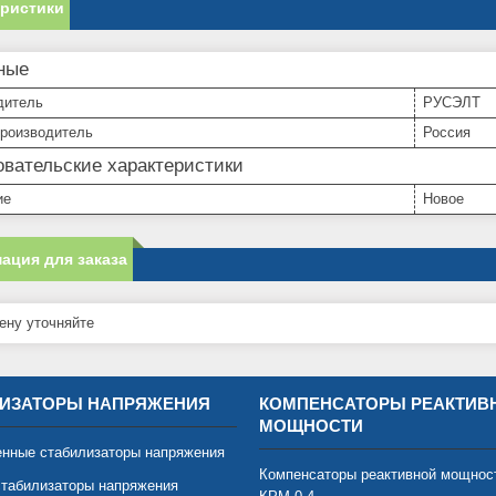
еристики
ные
дитель
РУСЭЛТ
производитель
Россия
вательские характеристики
ие
Новое
ация для заказа
ну уточняйте
ИЗАТОРЫ НАПРЯЖЕНИЯ
КОМПЕНСАТОРЫ РЕАКТИВ
МОЩНОСТИ
нные стабилизаторы напряжения
Компенсаторы реактивной мощнос
табилизаторы напряжения