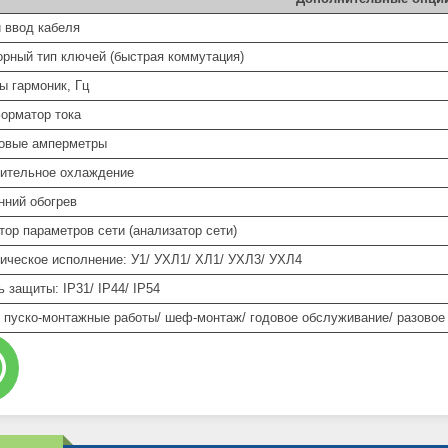
 ввод кабеля
орный тип ключей (быстрая коммутация)
ы гармоник, Гц
орматор тока
овые амперметры
ительное охлаждение
нний обогрев
тор параметров сети (анализатор сети)
ическое исполнение: У1/ УХЛ1/ ХЛ1/ УХЛ3/ УХЛ4
 защиты: IP31/ IP44/ IP54
: пуско-монтажные работы/ шеф-монтаж/ годовое обслуживание/ разовое 