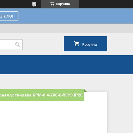
Корзина
аталог
Корзина
ная установка КРМ-0,4-700-8-50У3 IP20