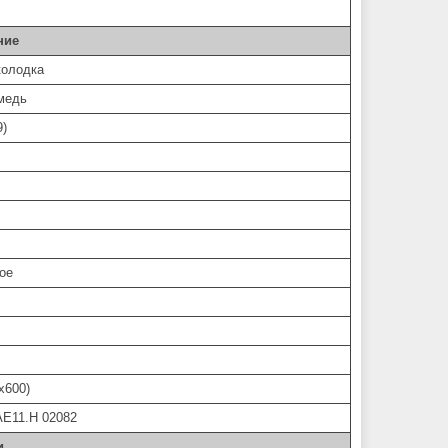
ние
колодка
 медь
9)
ое
х600)
E11.H 02082
и