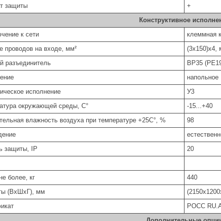
т защиты
+
Конструктивное исполне
чение к сети
клеммная 
е проводов на входе, мм²
(3х150)х4,
й разъединитель
ВР35 (РЕ1
ение
напольное
ическое исполнение
У3
атура окружающей среды, С°
-15...+40
тельная влажность воздуха при температуре +25С°, %
98
дение
естественн
ь защиты, IP
20
не более, кг
440
ты (ВхШхГ), мм
(2150х1200
икат
РОСС RU.A
Дополнительные опци