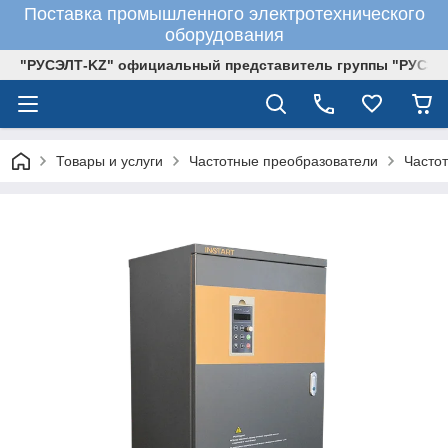
Поставка промышленного электротехнического
оборудования
"РУСЭЛТ-KZ" официальный представитель группы "РУСЭЛ
Товары и услуги
Частотные преобразователи
Часто