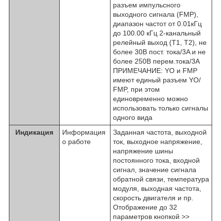
разъем импульсного
выходного сигнала (FMP),
диапазон частот от 0.01кГц
до 100.00 кГц 2-канальный
релейный выход (T1, T2), не
более 30В пост. тока/3A и не
более 250В перем.тока/3A
ПРИМЕЧАНИЕ: YO и FMP
имеют единый разъем YO/
FMP, при этом
единовременно можно
использовать только сигналы
одного вида
Индикация
Информация
Заданная частота, выходной
о работе
ток, выходное напряжение,
напряжение шины
постоянного тока, входной
сигнал, значение сигнала
обратной связи, температура
модуля, выходная частота,
скорость двигателя и пр.
Отображение до 32
параметров кнопкой >>