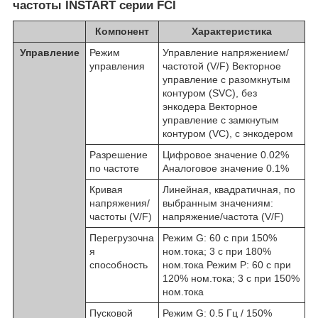
частоты INSTART серии FCI
Компонент
Характеристика
Управление
Режим
Управление напряжением/
управления
частотой (V/F) Векторное
управление с разомкнутым
контуром (SVC), без
энкодера Векторное
управление с замкнутым
контуром (VC), с энкодером
Разрешение
Цифровое значение 0.02%
по частоте
Аналоговое значение 0.1%
Кривая
Линейная, квадратичная, по
напряжения/
выбранным значениям:
частоты (V/F)
напряжение/частота (V/F)
Перегрузочна
Режим G: 60 с при 150%
я
ном.тока; 3 с при 180%
способность
ном.тока Режим P: 60 с при
120% ном.тока; 3 с при 150%
ном.тока
Пусковой
Режим G: 0.5 Гц / 150%