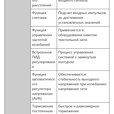
ого
входного сигнала
расстояния
Функция
Подсчет входных импульсов
счетчика
до достижения
установленных значений
Функция
Применяется в
управления
оборудовании намотки
частотой
текстильной нити
колебаний
Встроенное
Процесс управления
ПИД-
системой с замкнутым
регулировани
контуром
е
Функция
Обеспечивается
автоматическ
стабильность выходного
ого
напряжения при колебаниях
регулятора
напряжения сети
напряжения
(АVR)
Торможение
Быстрое и равномерное
постоянным
торможение