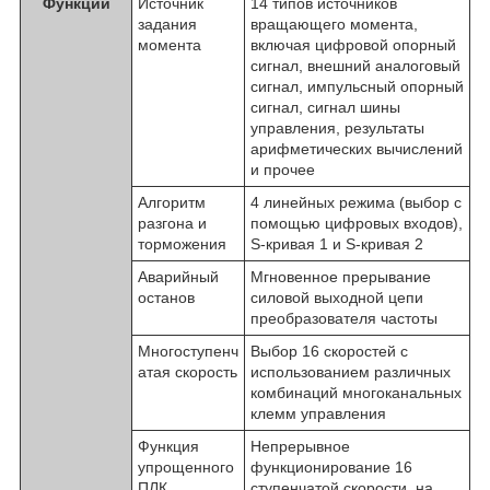
Функции
Источник
14 типов источников
задания
вращающего момента,
момента
включая цифровой опорный
сигнал, внешний аналоговый
сигнал, импульсный опорный
сигнал, сигнал шины
управления, результаты
арифметических вычислений
и прочее
Алгоритм
4 линейных режима (выбор с
разгона и
помощью цифровых входов),
торможения
S-кривая 1 и S-кривая 2
Аварийный
Мгновенное прерывание
останов
силовой выходной цепи
преобразователя частоты
Многоступенч
Выбор 16 скоростей с
атая скорость
использованием различных
комбинаций многоканальных
клемм управления
Функция
Непрерывное
упрощенного
функционирование 16
ПЛК
ступенчатой скорости, на