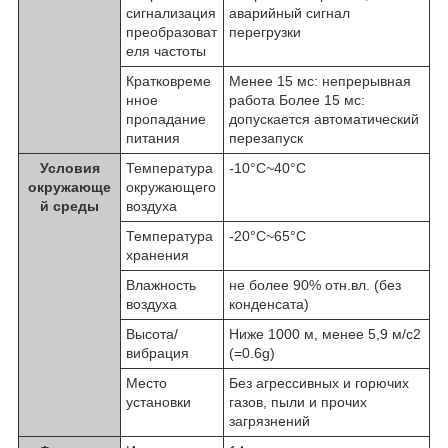
сигнализация
аварийный сигнал
преобразоват
перегрузки
еля частоты
Кратковреме
Менее 15 мс: непрерывная
нное
работа Более 15 мс:
пропадание
допускается автоматический
питания
перезапуск
Условия
Температура
-10°C~40°C
окружающе
окружающего
й среды
воздуха
Температура
-20°C~65°C
хранения
Влажность
не более 90% отн.вл. (без
воздуха
конденсата)
Высота/
Ниже 1000 м, менее 5,9 м/с2
вибрация
(=0.6g)
Место
Без агрессивных и горючих
установки
газов, пыли и прочих
загрязнений