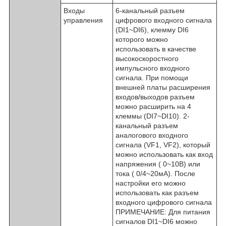
Входы
6-канальный разъем
управления
цифрового входного сигнала
(DI1~DI6), клемму DI6
которого можно
использовать в качестве
высокоскоростного
импульсного входного
сигнала. При помощи
внешней платы расширения
входов/выходов разъем
можно расширить на 4
клеммы (DI7~DI10). 2-
канальный разъем
аналогового входного
сигнала (VF1, VF2), который
можно использовать как вход
напряжения ( 0~10В) или
тока ( 0/4~20мА). После
настройки его можно
использовать как разъем
входного цифрового сигнала
ПРИМЕЧАНИЕ: Для питания
сигналов DI1~DI6 можно