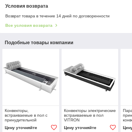
Условия возврата
Возврат товара в течение 14 дней по договоренности
Все условия возврата
Подобные товары компании
Конвекторы,
Конвекторы электрические
Пара
встраиваемые в пол с
встраиваемые в пол
при
принудительной
VITRON
конв
конвекцией "тепло-холод"
Цену уточняйте
Цену уточняйте
Цен