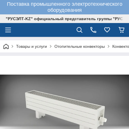
Поставка промышленного электротехнического
оборудования
"РУСЭЛТ-KZ" официальный представитель группы "РУСЭЛ
Товары и услуги
Отопительные конвекторы
Конвект