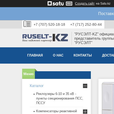
Создать сайт
на Satu.kz
Поставк
+7 (707) 520-18-18
+7 (717) 252-80-44
"РУСЭЛТ-KZ" официа
представитель группы
"РУСЭЛТ"
ГЛАВНАЯ
О НАС
КОНТАКТЫ
ДОСТА
Каталог
Реклоузеры 6-10 и 35 кВ -
пункты секционирования ПСС,
ПССУ
Компенсаторы реактивной