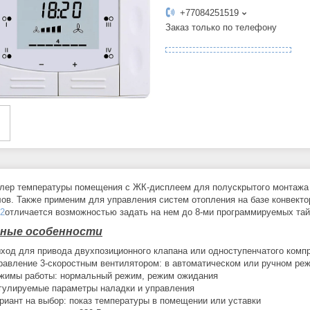
+77084251519
Заказ только по телефону
лер температуры помещения с ЖК-дисплеем для полускрытого монтажа 
ов. Также применим для управления систем отопления на базе конвект
2
отличается возможностью задать на нем до 8-ми программируемых та
ные особенности
ход для привода двухпозиционного клапана или одноступенчатого комп
равление 3-скоростным вентилятором: в автоматическом или ручном ре
жимы работы: нормальный режим, режим ожидания
гулируемые параметры наладки и управления
риант на выбор: показ температуры в помещении или уставки