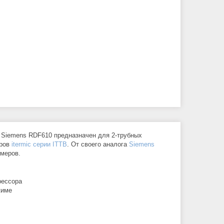
Siemens RDF610 предназначен для 2-трубных
оров
itermic серии ITTB
. От своего аналога
Siemens
ймеров.
рессора
жиме