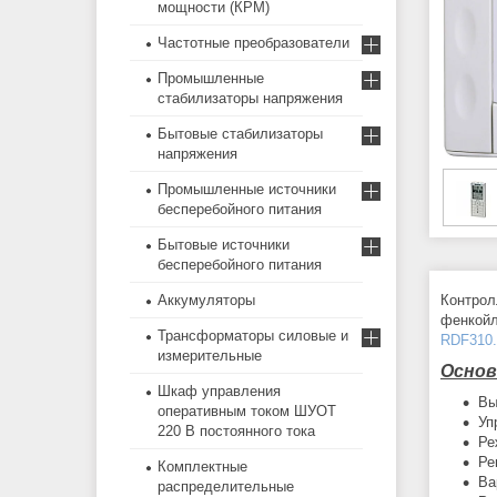
мощности (КРМ)
Частотные преобразователи
Промышленные
стабилизаторы напряжения
Бытовые стабилизаторы
напряжения
Промышленные источники
бесперебойного питания
Бытовые источники
бесперебойного питания
Аккумуляторы
Контрол
фенкойл
Трансформаторы силовые и
RDF310.
измерительные
Основ
Шкаф управления
Вы
оперативным током ШУОТ
Уп
220 В постоянного тока
Ре
Ре
Комплектные
Ва
распределительные