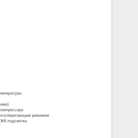
температуры
жиме)
 компрессора
ергосберегающим режимом
 ЖК-подсветка