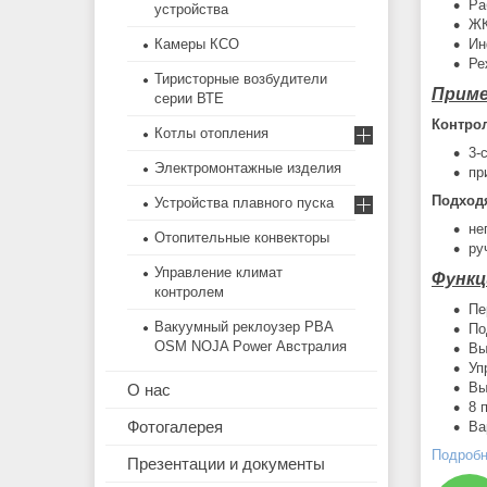
Ра
устройства
ЖК
Камеры КСО
Ин
Ре
Тиристорные возбудители
Приме
серии ВТЕ
Контрол
Котлы отопления
3-
Электромонтажные изделия
пр
Подход
Устройства плавного пуска
не
Отопительные конвекторы
ру
Управление климат
Функц
контролем
Пе
Вакуумный реклоузер РВА
По
OSM NOJA Power Австралия
Вы
Уп
Вы
О нас
8 
Фотогалерея
Ва
Подробне
Презентации и документы