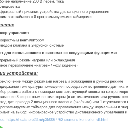
бочее напряжение 230 В перем. тока
-подсветка
фракрасный приемник устройства дистанционного управления
жим автотаймера с 8 программируемыми таймерами
нение
лер управляет:
скоростным вентилятором
иводом клапана в 2-трубной системе
ят для использования в системах со следующими функциями:
прерывный режим нагрева или охлаждения
чное переключение «нагрев» / «охлаждение»
ии устройства:
реключение между режимами нагрева и охлаждения в ручном режиме
ддержание температуры помещения посредством встроенного датчика 
бор режима работы с помощью соответствующей кнопки на контроллере
равление 3-скоростным вентилятором (в автоматическом или ручном ре
ход для привода 2-позиционного клапана (вкл/выкл) или 1-ступенчатого
программируемых таймеров для переключения между нормальным и эн
риант на выбор: инфракрасное устройство дистанционного управления и
е: https://heatstore23.ru/p350067762-siemens-kontroller-rdf.html